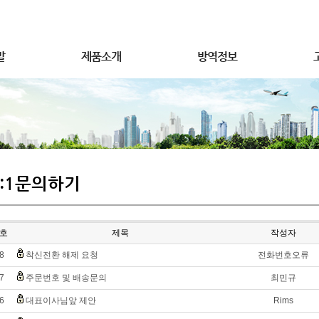
발
제품소개
방역정보
1:1문의하기
호
제목
작성자
8
착신전환 해제 요청
전화번호오류
7
주문번호 및 배송문의
최민규
6
대표이사님앞 제안
Rims