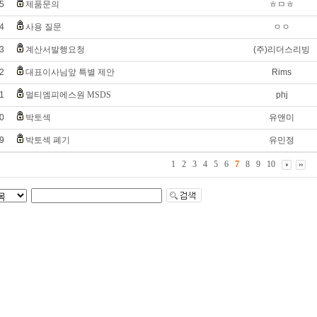
5
제품문의
ㅎㅁㅎ
4
사용 질문
ㅇㅇ
3
계산서발행요청
(주)리더스리빙
2
대표이사님앞 특별 제안
Rims
1
멀티엠피에스원 MSDS
phj
0
박토섹
유앤미
9
박토섹 폐기
유민정
1
2
3
4
5
6
7
8
9
10