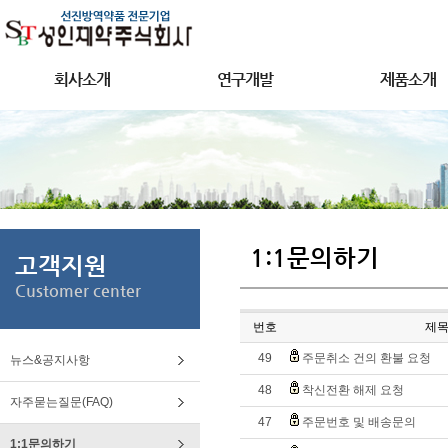
회사소개
연구개발
제품소개
1:1문의하기
고객지원
Customer center
번호
제
49
주문취소 건의 환불 요청
뉴스&공지사항
48
착신전환 해제 요청
자주묻는질문(FAQ)
47
주문번호 및 배송문의
1:1문의하기