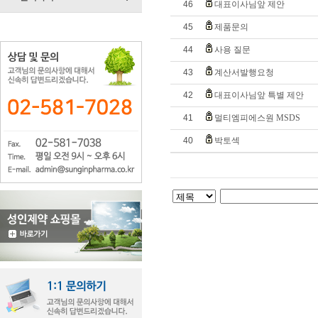
46
대표이사님앞 제안
45
제품문의
44
사용 질문
43
계산서발행요청
42
대표이사님앞 특별 제안
41
멀티엠피에스원 MSDS
40
박토섹