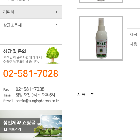
기피제
살균소독제
제목
내용